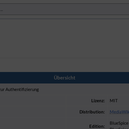
Übersicht
r Authentifizierung
Lizenz:
MIT
Distribution:
MediaWik
BlueSpice 
Edition: