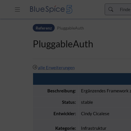
Zur Kopfleiste
Referenz
PluggableAuth
Zur Hauptnavigation
Zu den Seitenwerkzeugen
PluggableAuth
Zum Arbeitsbereich
alle Erweiterungen
Beschreibung:
Ergänzendes Framework zu
Status:
stable
Entwickler:
Cindy Cicalese
Kategorie
:
Infrastruktur