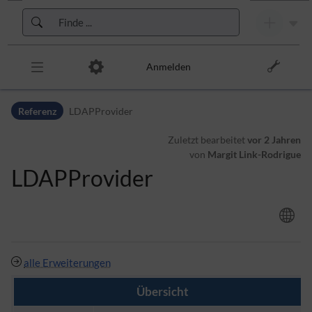
Zur Kopfleiste
Zur Hauptnavigation
Zu den Seitenwerkzeugen
Zum Arbeitsbereich
Anmelden
Referenz
LDAPProvider
Zuletzt bearbeitet
vor 2 Jahren
von
Margit Link-Rodrigue
LDAPProvider
alle Erweiterungen
Übersicht