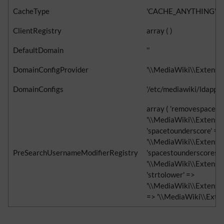
CacheType
'CACHE_ANYTHING'
ClientRegistry
array ( )
DefaultDomain
''
DomainConfigProvider
'\\MediaWiki\\Extensi
DomainConfigs
'/etc/mediawiki/ldappro
array ( 'removespaces'
'\\MediaWiki\\Extensi
'spacetounderscore' =>
'\\MediaWiki\\Extensi
PreSearchUsernameModifierRegistry
'spacestounderscores' 
'\\MediaWiki\\Extensi
'strtolower' =>
'\\MediaWiki\\Extensi
=> '\\MediaWiki\\Exte