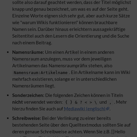
sollte also darauf geachtet werden, dass der Titel möglichst
knapp und genau bezeichnet, um was es auf der Seite geht.
Einzelne Worte eignen sich sehr gut, aber auch kurze Sätze
wie "warum Wikis funktionieren" können brauchbare
Namen sein. Darüber hinaus erleichtern aussagekräftige
Seitentitel auch den Lesern die Orientierung und die Suche
nach einem Beitrag.
Namensräume:
Um einen
Artikel
in einem anderen
Namensraum
anzulegen, muss vor dem jeweiligen
Artikelnamen das
Namensraumpräfix
stehen, also
. Ein Artikelname kann im Wiki
Namensraum
:Artikelname
mehrfach existieren, solange er in unterschiedlichen
Namensräumen liegt.
Sonderzeichen:
Die folgenden Zeichen können in Titeln
nicht
verwendet werden:
und
. Mehr
{ } & ? < > \
,
hierzu finden Sie auch auf
Mediawiki (englisch)
.
Schreibweise:
Bei der Verlinkung zu einer bereits
bestehenden Seite über den Quelltextmodus sollten Sie auf
deren genaue Schreibweise achten. Wenn Sie z.B. [[Hello