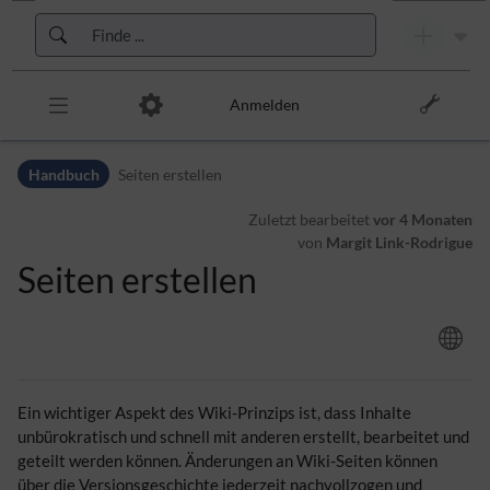
Zur Kopfleiste
Zur Hauptnavigation
Zu den Seitenwerkzeugen
Zum Arbeitsbereich
Anmelden
Handbuch
Seiten erstellen
Zuletzt bearbeitet
vor 4 Monaten
von
Margit Link-Rodrigue
Seiten erstellen
Ein wichtiger Aspekt des Wiki-Prinzips ist, dass Inhalte
unbürokratisch und schnell mit anderen erstellt, bearbeitet und
geteilt werden können. Änderungen an Wiki-Seiten können
über die Versionsgeschichte jederzeit nachvollzogen und