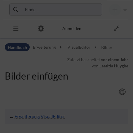
Zur Kopfleiste
Zur Hauptnavigation
Zu den Seitenwerkzeugen
Zum Arbeitsbereich
Anmelden
Handbuch
Erweiterung
VisualEditor
Bilder
Zuletzt bearbeitet
vor einem Jahr
von
Laetitia Huyghe
Bilder einfügen
←
Erweiterung/VisualEditor