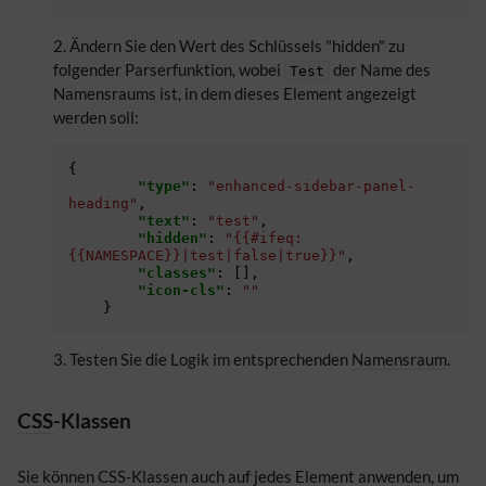
Ändern Sie den Wert des Schlüssels "hidden" zu
folgender Parserfunktion, wobei
der Name des
Test
Namensraums ist, in dem dieses Element angezeigt
werden soll:
{
"type"
:
"enhanced-sidebar-panel-
heading"
,
"text"
:
"test"
,
"hidden"
:
"{{#ifeq: 
{{NAMESPACE}}|test|false|true}}"
,
"classes"
:
[],
"icon-cls"
:
""
}
Testen Sie die Logik im entsprechenden
Namensraum
.
CSS
-Klassen
Sie können
CSS
-Klassen auch auf jedes Element anwenden, um