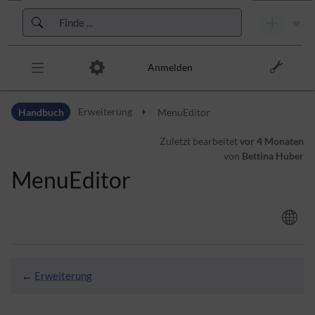
Zur Kopfleiste
Zur Hauptnavigation
Zu den Seitenwerkzeugen
Zum Arbeitsbereich
Anmelden
Handbuch
Erweiterung
MenuEditor
Zuletzt bearbeitet
vor 4 Monaten
von
Bettina Huber
MenuEditor
←
Erweiterung