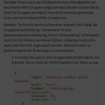
Darüber hinaus kann die Sichtbarkeit eines Menüpunkts auf
bestimmte Wiki-Gruppen eingeschränkt werden. Geben Sie im
Feld „Für Gruppen anzeigen“ eine durch Kommas getrennte
Liste von vorhandenen Wiki-Gruppen ein.
​Hinweis: Technisch versierte Benutzer können, falls nötig, die
Gruppeneinschränkung "umwandeln" in eine
Namensraumeinschränkung. Diese "Umwandlung" wird jedoch
nicht im GUI-Modus des Menü-Editors reflektiert und sollte
daher mit Vorsicht angewandt werden. Technisch wäre es
jedoch möglich die Änderung so vorzunehmen:
Erstellen Sie zuerst eine Gruppeneinschränkung für ein
Element. Diese sieht im JSON-Quelltext der Seite so aus:
{
"type"
:
"enhanced-sidebar-panel-
heading"
,
"text"
:
"test"
,
"hidden"
:
"{{#ifingroup: 
sysop|false|true}}"
,
"classes"
:
[],
"icon-cls"
:
""
}