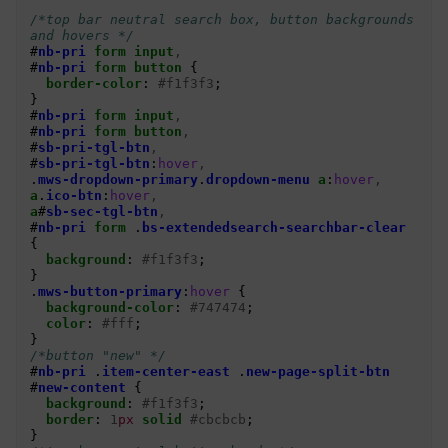
/*top bar neutral search box, button backgrounds 
and hovers */
#
nb-pri
form
input
,
#
nb-pri
form
button
{
border-color
:
#f1f3f3
;
}
#
nb-pri
form
input
,
#
nb-pri
form
button
,
#
sb-pri-tgl-btn
,
#
sb-pri-tgl-btn
:
hover
,
.
mws-dropdown-primary
.
dropdown-menu
a
:
hover
,
a
.
ico-btn
:
hover
,
a
#
sb-sec-tgl-btn
,
#
nb-pri
form
.
bs-extendedsearch-searchbar-clear
{
background
:
#f1f3f3
;
}
.
mws-button-primary
:
hover
{
background-color
:
#747474
;
color
:
#fff
;
}
/*button "new" */
#
nb-pri
.
item-center-east
.
new-page-split-btn
#
new-content
{
background
:
#f1f3f3
;
border
:
1
px
solid
#cbcbcb
;
}