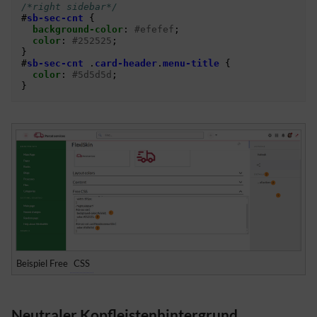
/*right sidebar*/
#
sb-sec-cnt
{
background-color
:
#efefef
;
color
:
#252525
;
}
#
sb-sec-cnt
.
card-header
.
menu-title
{
color
:
#5d5d5d
;
}
Beispiel Free
CSS
Neutraler Kopfleistenhintergrund