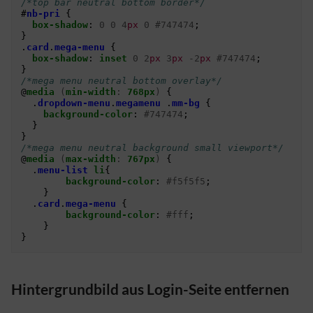
/*top bar neutral bottom border*/
#
nb-pri
{
box-shadow
:
0
0
4
px
0
#747474
;
}
.
card
.
mega-menu
{
box-shadow
:
inset
0
2
px
3
px
-2
px
#747474
;
}
/*mega menu neutral bottom overlay*/
@
media
(
min-width
:
768px
)
{
.
dropdown-menu
.
megamenu
.
mm-bg
{
background-color
:
#747474
;
}
}
/*mega menu neutral background small viewport*/
@
media
(
max-width
:
767px
)
{
.
menu-list
li
{
background-color
:
#f5f5f5
;
}
.
card
.
mega-menu
{
background-color
:
#fff
;
}
}
Hintergrundbild aus Login-Seite entfernen