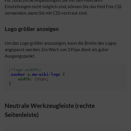
Für zusätzliche Anpassungen, die mit den FlexiSkin-
Einstellungen nicht möglich sind, können Sie das Feld
Free
CSS
verwenden, wenn Sie mit
CSS
vertraut sind.
Logo größer anzeigen
Um das Logo größer anzuzeigen, kann die Breite des Logos
angepasst werden. Ein Wert von 195px dient als guter
Ausgangspunkt.
/*logo width*/
.
navbar
a
.
mw-wiki-logo
{
width
:
195
px
;
}
Neutrale Werkzeugleiste (rechte
Seitenleiste)