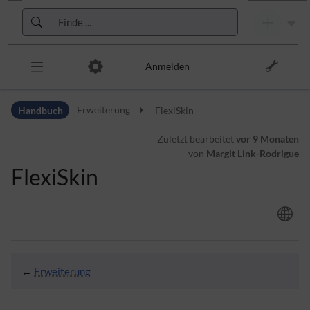
Zur Kopfleiste
Zur Hauptnavigation
Zu den Seitenwerkzeugen
Zum Arbeitsbereich
Anmelden
Handbuch
Erweiterung
FlexiSkin
Zuletzt bearbeitet
vor 9 Monaten
von
Margit Link-Rodrigue
FlexiSkin
←
Erweiterung